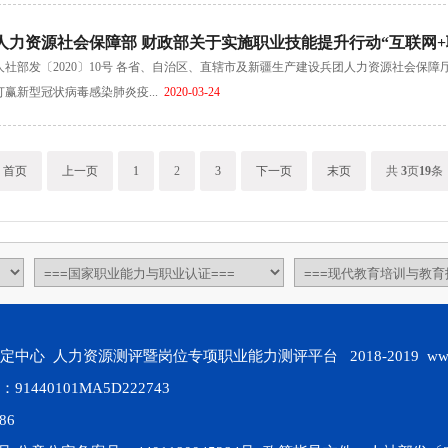
人力资源社会保障部 财政部关于实施职业技能提升行动“互联网
人社部发〔2020〕10号 各省、自治区、直辖市及新疆生产建设兵团人力资源社会保
打赢新型冠状病毒感染肺炎疫...
2020-03-24
首页
上一页
1
2
3
下一页
末页
共
3
页
19
条
 人力资源测评暨岗位专项职业能力测评平台 2018-2019 www.gds
440101MA5D222743
586